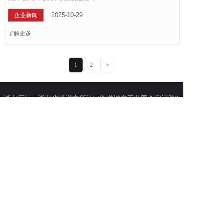
2025-10-29
企业新闻
了解更多+
1
2
>
湖北厂址：湖北省松滋市新江口街道城东工业园李家河路8
号
东莞厂址：广东省东莞市大岭山镇大环路10号
总机号码：+86-716-6582888
+86-769-89390009
全国统一服务热线：400-846-0009
QQ : 1820582280
E-MAIL：Sales@likehb.com
版权所有 © 湖北力科环保设备有限公司